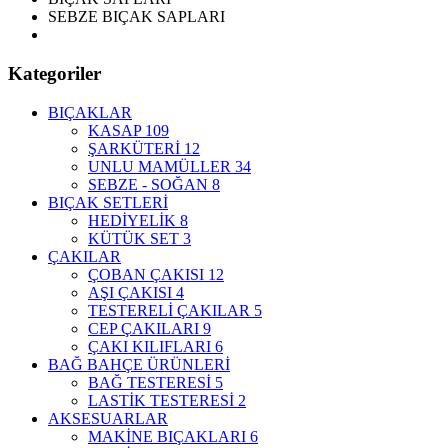
SEBZE BIÇAK SAPLARI
Kategoriler
BIÇAKLAR
KASAP
109
ŞARKÜTERİ
12
UNLU MAMÜLLER
34
SEBZE - SOĞAN
8
BIÇAK SETLERİ
HEDİYELİK
8
KÜTÜK SET
3
ÇAKILAR
ÇOBAN ÇAKISI
12
AŞI ÇAKISI
4
TESTERELİ ÇAKILAR
5
CEP ÇAKILARI
9
ÇAKI KILIFLARI
6
BAĞ BAHÇE ÜRÜNLERİ
BAĞ TESTERESİ
5
LASTİK TESTERESİ
2
AKSESUARLAR
MAKİNE BIÇAKLARI
6