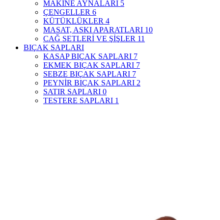
MAKİNE AYNALARI
5
ÇENGELLER
6
KÜTÜKLÜKLER
4
MASAT, ASKI APARATLARI
10
CAĞ SETLERİ VE ŞİŞLER
11
BIÇAK SAPLARI
KASAP BIÇAK SAPLARI
7
EKMEK BIÇAK SAPLARI
7
SEBZE BIÇAK SAPLARI
7
PEYNİR BIÇAK SAPLARI
2
SATIR SAPLARI
0
TESTERE SAPLARI
1